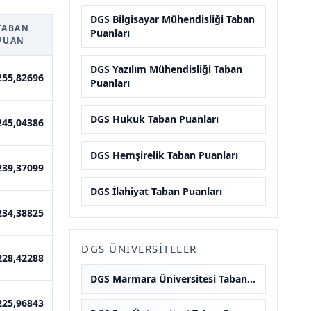
DGS Bilgisayar Mühendisliği Taban
TABAN
Puanları
PUAN
DGS Yazılım Mühendisliği Taban
255,82696
Puanları
DGS Hukuk Taban Puanları
245,04386
DGS Hemşirelik Taban Puanları
239,37099
DGS İlahiyat Taban Puanları
234,38825
DGS ÜNIVERSITELER
228,42288
DGS Marmara Üniversitesi Taban Puanları
225,96843