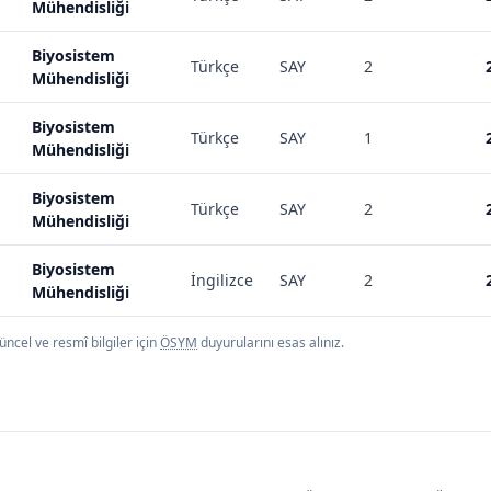
Mühendisliği
Biyosistem
Türkçe
SAY
2
Mühendisliği
Biyosistem
Türkçe
SAY
1
Mühendisliği
Biyosistem
Türkçe
SAY
2
Mühendisliği
Biyosistem
İngilizce
SAY
2
Mühendisliği
ncel ve resmî bilgiler için
ÖSYM
duyurularını esas alınız.