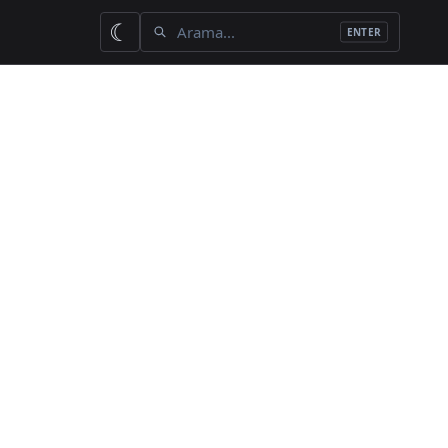
İçerik ara
☾
ENTER