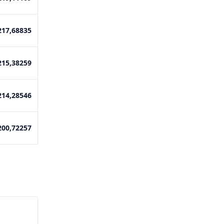
217,68835
215,38259
214,28546
200,72257