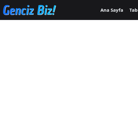
Ana içeriğe geç
Ana Sayfa
Tab