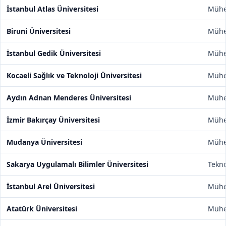
İstanbul Atlas Üniversitesi
Mühen
Biruni Üniversitesi
Mühen
İstanbul Gedik Üniversitesi
Mühen
Kocaeli Sağlık ve Teknoloji Üniversitesi
Mühen
Aydın Adnan Menderes Üniversitesi
Mühen
İzmir Bakırçay Üniversitesi
Mühen
Mudanya Üniversitesi
Mühen
Sakarya Uygulamalı Bilimler Üniversitesi
Tekno
İstanbul Arel Üniversitesi
Mühen
Atatürk Üniversitesi
Mühen