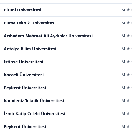
Biruni Üniversitesi
Mühen
Bursa Teknik Üniversitesi
Mühen
Acıbadem Mehmet Ali Aydınlar Üniversitesi
Mühen
Antalya Bilim Üniversitesi
Mühen
İstinye Üniversitesi
Mühen
Kocaeli Üniversitesi
Mühen
Beykent Üniversitesi
Mühen
Karadeniz Teknik Üniversitesi
Mühen
İzmir Katip Çelebi Üniversitesi
Mühen
Beykent Üniversitesi
Mühen