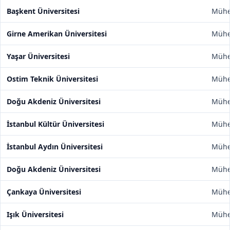
Başkent Üniversitesi
Mühen
Girne Amerikan Üniversitesi
Mühen
Yaşar Üniversitesi
Mühen
Ostim Teknik Üniversitesi
Mühen
Doğu Akdeniz Üniversitesi
Mühen
İstanbul Kültür Üniversitesi
Mühen
İstanbul Aydın Üniversitesi
Mühen
Doğu Akdeniz Üniversitesi
Mühen
Çankaya Üniversitesi
Mühen
Işık Üniversitesi
Mühen