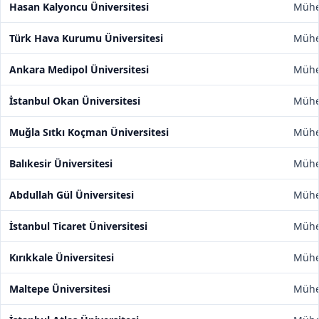
Hasan Kalyoncu Üniversitesi
Mühen
Türk Hava Kurumu Üniversitesi
Mühen
Ankara Medipol Üniversitesi
Mühen
İstanbul Okan Üniversitesi
Mühen
Muğla Sıtkı Koçman Üniversitesi
Mühen
Balıkesir Üniversitesi
Mühen
Abdullah Gül Üniversitesi
Mühen
İstanbul Ticaret Üniversitesi
Mühen
Kırıkkale Üniversitesi
Mühen
Maltepe Üniversitesi
Mühen