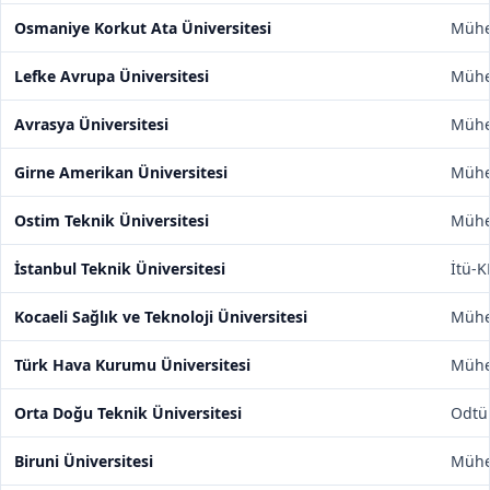
Osmaniye Korkut Ata Üniversitesi
Mühen
Lefke Avrupa Üniversitesi
Mühen
Avrasya Üniversitesi
Mühen
Girne Amerikan Üniversitesi
Mühen
Ostim Teknik Üniversitesi
Mühen
İstanbul Teknik Üniversitesi
İtü-K
Kocaeli Sağlık ve Teknoloji Üniversitesi
Mühen
Türk Hava Kurumu Üniversitesi
Mühen
Orta Doğu Teknik Üniversitesi
Odtü
Biruni Üniversitesi
Mühen