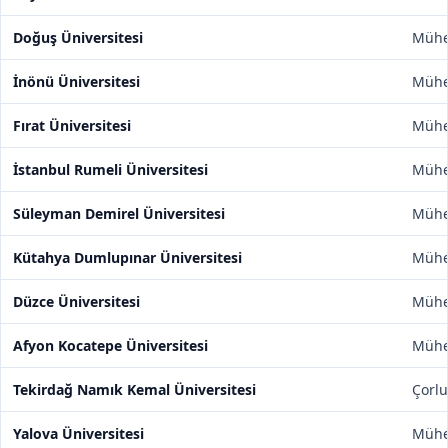
Doğuş Üniversitesi
Mühen
İnönü Üniversitesi
Mühen
Fırat Üniversitesi
Mühen
İstanbul Rumeli Üniversitesi
Mühen
Süleyman Demirel Üniversitesi
Mühen
Kütahya Dumlupınar Üniversitesi
Mühen
Düzce Üniversitesi
Mühen
Afyon Kocatepe Üniversitesi
Mühen
Tekirdağ Namık Kemal Üniversitesi
Çorlu
Yalova Üniversitesi
Mühen