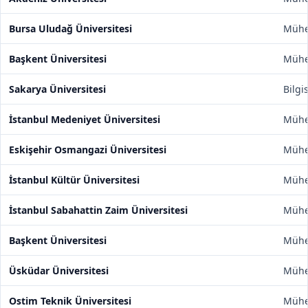
Bursa Uludağ Üniversitesi
Mühen
Başkent Üniversitesi
Mühen
Sakarya Üniversitesi
Bilgi
İstanbul Medeniyet Üniversitesi
Mühen
Eskişehir Osmangazi Üniversitesi
Mühen
İstanbul Kültür Üniversitesi
Mühen
İstanbul Sabahattin Zaim Üniversitesi
Mühen
Başkent Üniversitesi
Mühen
Üsküdar Üniversitesi
Mühen
Ostim Teknik Üniversitesi
Mühen