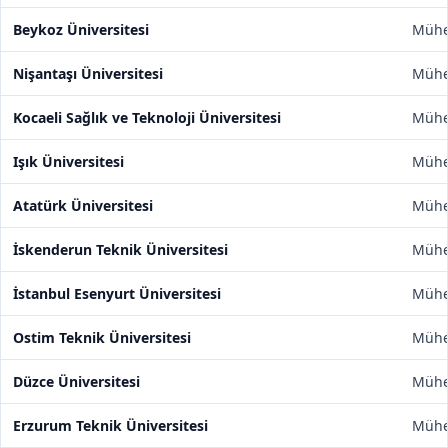
Beykoz Üniversitesi
Mühen
Nişantaşı Üniversitesi
Mühen
Kocaeli Sağlık ve Teknoloji Üniversitesi
Mühen
Işık Üniversitesi
Mühen
Atatürk Üniversitesi
Mühen
İskenderun Teknik Üniversitesi
Mühen
İstanbul Esenyurt Üniversitesi
Mühen
Ostim Teknik Üniversitesi
Mühen
Düzce Üniversitesi
Mühen
Erzurum Teknik Üniversitesi
Mühen