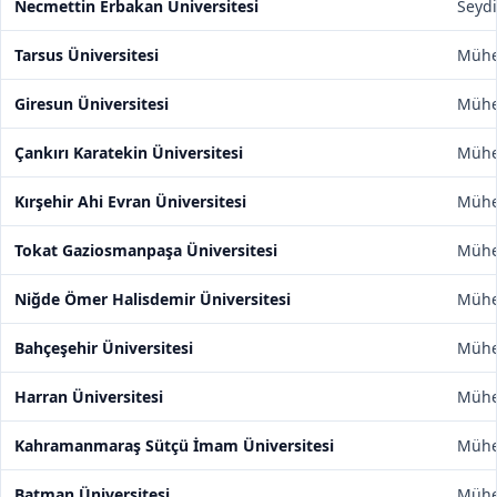
Necmettin Erbakan Üniversitesi
Seydi
Tarsus Üniversitesi
Mühen
Giresun Üniversitesi
Mühen
Çankırı Karatekin Üniversitesi
Mühen
Kırşehir Ahi Evran Üniversitesi
Mühen
Tokat Gaziosmanpaşa Üniversitesi
Mühen
Niğde Ömer Halisdemir Üniversitesi
Mühen
Bahçeşehir Üniversitesi
Mühen
Harran Üniversitesi
Mühen
Kahramanmaraş Sütçü İmam Üniversitesi
Mühen
Batman Üniversitesi
Mühen