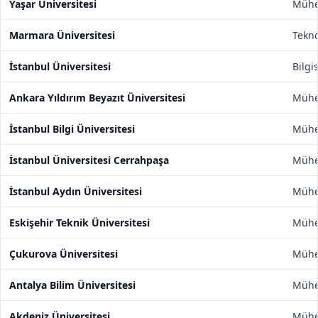
Yaşar Üniversitesi
Mühen
Marmara Üniversitesi
Tekno
İstanbul Üniversitesi
Bilgi
Ankara Yıldırım Beyazıt Üniversitesi
Mühen
İstanbul Bilgi Üniversitesi
Mühen
İstanbul Üniversitesi Cerrahpaşa
Mühen
İstanbul Aydın Üniversitesi
Mühen
Eskişehir Teknik Üniversitesi
Mühen
Çukurova Üniversitesi
Mühen
Antalya Bilim Üniversitesi
Mühen
Akdeniz Üniversitesi
Mühen