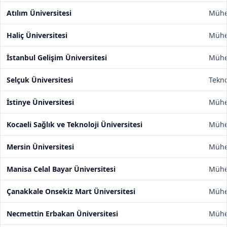
Atılım Üniversitesi
Mühen
Haliç Üniversitesi
Mühen
İstanbul Gelişim Üniversitesi
Mühen
Selçuk Üniversitesi
Tekno
İstinye Üniversitesi
Mühen
Kocaeli Sağlık ve Teknoloji Üniversitesi
Mühen
Mersin Üniversitesi
Mühen
Manisa Celal Bayar Üniversitesi
Mühen
Çanakkale Onsekiz Mart Üniversitesi
Mühen
Necmettin Erbakan Üniversitesi
Mühen