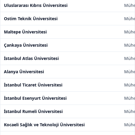
Uluslararası Kıbrıs Üniversitesi
Mühen
Ostim Teknik Üniversitesi
Mühen
Maltepe Üniversitesi
Mühen
Çankaya Üniversitesi
Mühen
İstanbul Atlas Üniversitesi
Mühen
Alanya Üniversitesi
Mühen
İstanbul Ticaret Üniversitesi
Mühen
İstanbul Esenyurt Üniversitesi
Mühen
İstanbul Rumeli Üniversitesi
Mühen
Kocaeli Sağlık ve Teknoloji Üniversitesi
Mühen