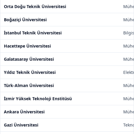
Orta Doğu Teknik Üniversitesi
Mühen
Boğaziçi Üniversitesi
Mühen
İstanbul Teknik Üniversitesi
Bilgi
Hacettepe Üniversitesi
Mühen
Galatasaray Üniversitesi
Mühen
Yıldız Teknik Üniversitesi
Elekt
Türk-Alman Üniversitesi
Mühen
İzmir Yüksek Teknoloji Enstitüsü
Mühen
Ankara Üniversitesi
Mühen
Gazi Üniversitesi
Tekno