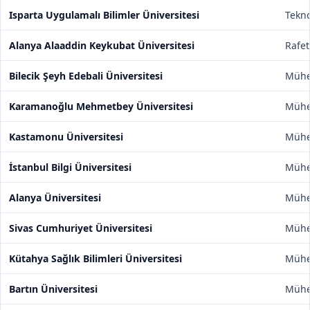
Isparta Uygulamalı Bilimler Üniversitesi
Tekno
Alanya Alaaddin Keykubat Üniversitesi
Rafet
Bilecik Şeyh Edebali Üniversitesi
Mühen
Karamanoğlu Mehmetbey Üniversitesi
Mühen
Kastamonu Üniversitesi
Mühen
İstanbul Bilgi Üniversitesi
Mühen
Alanya Üniversitesi
Mühen
Sivas Cumhuriyet Üniversitesi
Mühen
Kütahya Sağlık Bilimleri Üniversitesi
Mühen
Bartın Üniversitesi
Mühen