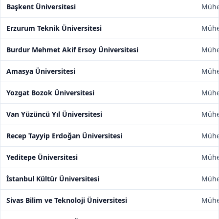
Başkent Üniversitesi
Mühen
Erzurum Teknik Üniversitesi
Mühen
Burdur Mehmet Akif Ersoy Üniversitesi
Mühen
Amasya Üniversitesi
Mühen
Yozgat Bozok Üniversitesi
Mühen
Van Yüzüncü Yıl Üniversitesi
Mühen
Recep Tayyip Erdoğan Üniversitesi
Mühen
Yeditepe Üniversitesi
Mühen
İstanbul Kültür Üniversitesi
Mühen
Sivas Bilim ve Teknoloji Üniversitesi
Mühen