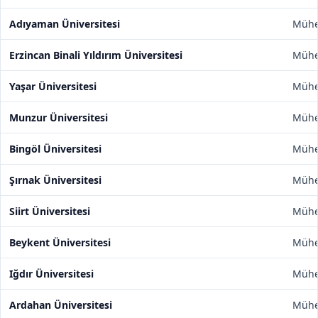
Adıyaman Üniversitesi
Mühen
Erzincan Binali Yıldırım Üniversitesi
Mühen
Yaşar Üniversitesi
Mühen
Munzur Üniversitesi
Mühen
Bingöl Üniversitesi
Mühen
Şırnak Üniversitesi
Mühen
Siirt Üniversitesi
Mühen
Beykent Üniversitesi
Mühen
Iğdır Üniversitesi
Mühen
Ardahan Üniversitesi
Mühen