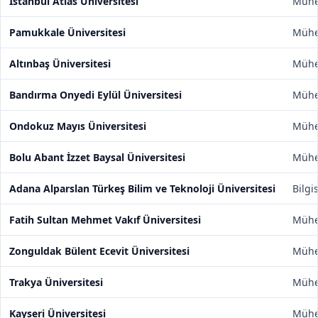
İstanbul Atlas Üniversitesi
Mühen
Pamukkale Üniversitesi
Mühen
Altınbaş Üniversitesi
Mühen
Bandırma Onyedi Eylül Üniversitesi
Mühen
Ondokuz Mayıs Üniversitesi
Mühen
Bolu Abant İzzet Baysal Üniversitesi
Mühen
Adana Alparslan Türkeş Bilim ve Teknoloji Üniversitesi
Bilgi
Fatih Sultan Mehmet Vakıf Üniversitesi
Mühen
Zonguldak Bülent Ecevit Üniversitesi
Mühen
Trakya Üniversitesi
Mühen
Kayseri Üniversitesi
Mühen