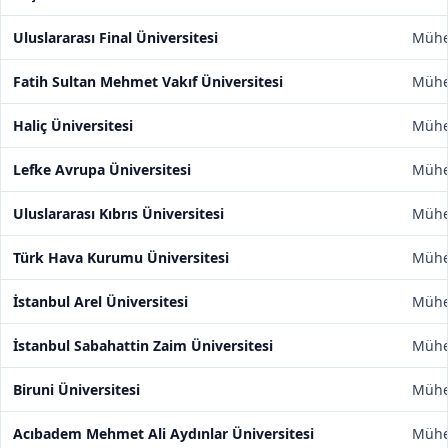
Uluslararası Final Üniversitesi
Mühen
Fatih Sultan Mehmet Vakıf Üniversitesi
Mühen
Haliç Üniversitesi
Mühen
Lefke Avrupa Üniversitesi
Mühen
Uluslararası Kıbrıs Üniversitesi
Mühen
Türk Hava Kurumu Üniversitesi
Mühen
İstanbul Arel Üniversitesi
Mühen
İstanbul Sabahattin Zaim Üniversitesi
Mühen
Biruni Üniversitesi
Mühen
Acıbadem Mehmet Ali Aydınlar Üniversitesi
Mühen