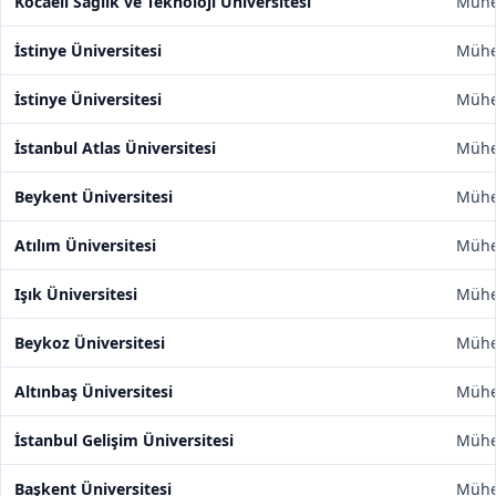
Kocaeli Sağlık ve Teknoloji Üniversitesi
Mühen
İstinye Üniversitesi
Mühen
İstinye Üniversitesi
Mühen
İstanbul Atlas Üniversitesi
Mühen
Beykent Üniversitesi
Mühen
Atılım Üniversitesi
Mühen
Işık Üniversitesi
Mühen
Beykoz Üniversitesi
Mühen
Altınbaş Üniversitesi
Mühen
İstanbul Gelişim Üniversitesi
Mühen
Başkent Üniversitesi
Mühen