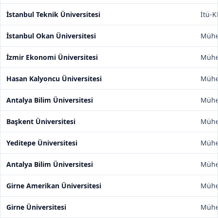
İstanbul Teknik Üniversitesi
İtü-K
İstanbul Okan Üniversitesi
Mühen
İzmir Ekonomi Üniversitesi
Mühen
Hasan Kalyoncu Üniversitesi
Mühen
Antalya Bilim Üniversitesi
Mühen
Başkent Üniversitesi
Mühen
Yeditepe Üniversitesi
Mühen
Antalya Bilim Üniversitesi
Mühen
Girne Amerikan Üniversitesi
Mühen
Girne Üniversitesi
Mühen