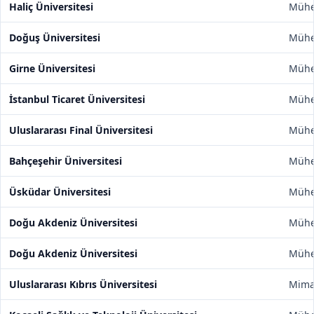
Haliç Üniversitesi
Mühen
Doğuş Üniversitesi
Mühen
Girne Üniversitesi
Mühen
İstanbul Ticaret Üniversitesi
Mühen
Uluslararası Final Üniversitesi
Mühen
Bahçeşehir Üniversitesi
Mühen
Üsküdar Üniversitesi
Mühen
Doğu Akdeniz Üniversitesi
Mühen
Doğu Akdeniz Üniversitesi
Mühen
Uluslararası Kıbrıs Üniversitesi
Mimar