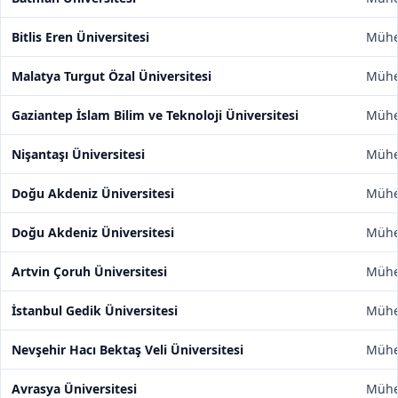
Bitlis Eren Üniversitesi
Mühen
Malatya Turgut Özal Üniversitesi
Mühen
Gaziantep İslam Bilim ve Teknoloji Üniversitesi
Mühen
Nişantaşı Üniversitesi
Mühen
Doğu Akdeniz Üniversitesi
Mühen
Doğu Akdeniz Üniversitesi
Mühen
Artvin Çoruh Üniversitesi
Mühen
İstanbul Gedik Üniversitesi
Mühen
Nevşehir Hacı Bektaş Veli Üniversitesi
Mühen
Avrasya Üniversitesi
Mühen