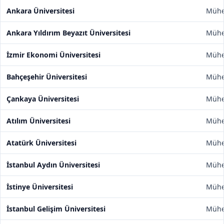
Ankara Üniversitesi
Mühen
Ankara Yıldırım Beyazıt Üniversitesi
Mühen
İzmir Ekonomi Üniversitesi
Mühen
Bahçeşehir Üniversitesi
Mühen
Çankaya Üniversitesi
Mühen
Atılım Üniversitesi
Mühen
Atatürk Üniversitesi
Mühen
İstanbul Aydın Üniversitesi
Mühen
İstinye Üniversitesi
Mühen
İstanbul Gelişim Üniversitesi
Mühen