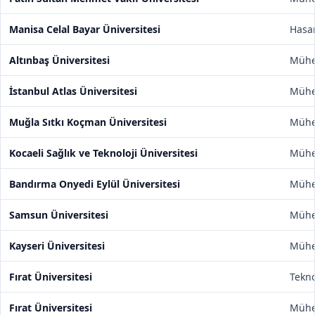
Manisa Celal Bayar Üniversitesi
Hasan
Altınbaş Üniversitesi
Mühen
İstanbul Atlas Üniversitesi
Mühen
Muğla Sıtkı Koçman Üniversitesi
Mühen
Kocaeli Sağlık ve Teknoloji Üniversitesi
Mühen
Bandırma Onyedi Eylül Üniversitesi
Mühen
Samsun Üniversitesi
Mühen
Kayseri Üniversitesi
Mühen
Fırat Üniversitesi
Tekno
Fırat Üniversitesi
Mühen