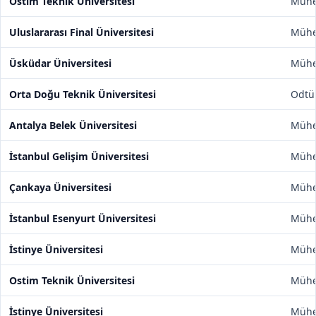
Ostim Teknik Üniversitesi
Mühen
Uluslararası Final Üniversitesi
Mühen
Üsküdar Üniversitesi
Mühen
Orta Doğu Teknik Üniversitesi
Odtü
Antalya Belek Üniversitesi
Mühen
İstanbul Gelişim Üniversitesi
Mühen
Çankaya Üniversitesi
Mühen
İstanbul Esenyurt Üniversitesi
Mühen
İstinye Üniversitesi
Mühen
Ostim Teknik Üniversitesi
Mühen
İstinye Üniversitesi
Mühen