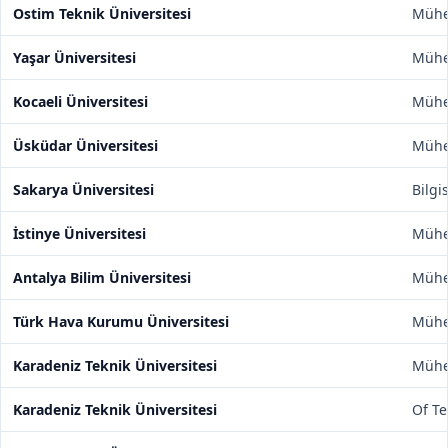
Ostim Teknik Üniversitesi
Mühen
Yaşar Üniversitesi
Mühen
Kocaeli Üniversitesi
Mühen
Üsküdar Üniversitesi
Mühen
Sakarya Üniversitesi
Bilgi
İstinye Üniversitesi
Mühen
Antalya Bilim Üniversitesi
Mühen
Türk Hava Kurumu Üniversitesi
Mühen
Karadeniz Teknik Üniversitesi
Mühen
Karadeniz Teknik Üniversitesi
Of Te