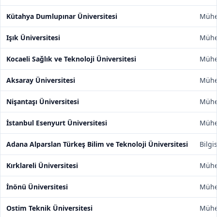
Kütahya Dumlupınar Üniversitesi
Mühen
Işık Üniversitesi
Mühen
Kocaeli Sağlık ve Teknoloji Üniversitesi
Mühen
Aksaray Üniversitesi
Mühen
Nişantaşı Üniversitesi
Mühen
İstanbul Esenyurt Üniversitesi
Mühen
Adana Alparslan Türkeş Bilim ve Teknoloji Üniversitesi
Bilgi
Kırklareli Üniversitesi
Mühen
İnönü Üniversitesi
Mühen
Ostim Teknik Üniversitesi
Mühen