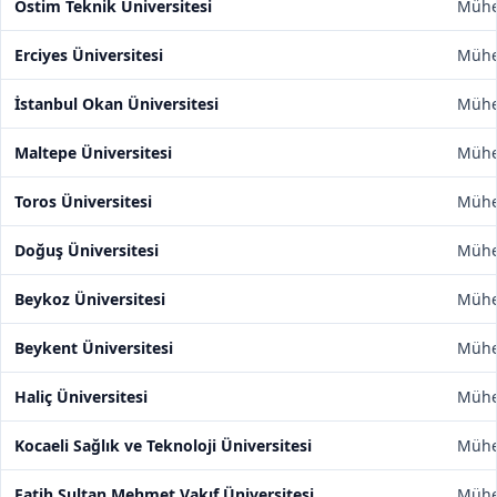
Ostim Teknik Üniversitesi
Mühen
Erciyes Üniversitesi
Mühen
İstanbul Okan Üniversitesi
Mühen
Maltepe Üniversitesi
Mühen
Toros Üniversitesi
Mühen
Doğuş Üniversitesi
Mühen
Beykoz Üniversitesi
Mühen
Beykent Üniversitesi
Mühen
Haliç Üniversitesi
Mühen
Kocaeli Sağlık ve Teknoloji Üniversitesi
Mühen
Fatih Sultan Mehmet Vakıf Üniversitesi
Mühen