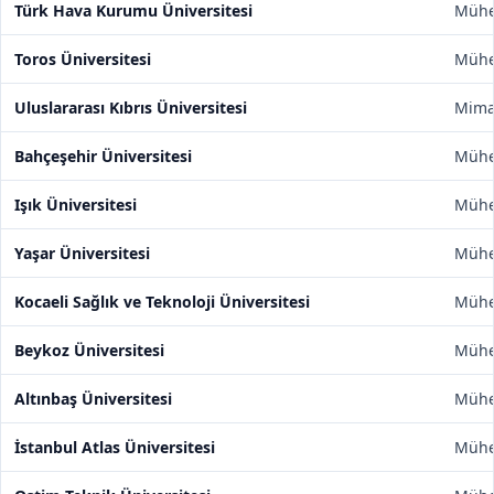
Türk Hava Kurumu Üniversitesi
Mühen
Toros Üniversitesi
Mühen
Uluslararası Kıbrıs Üniversitesi
Mimar
Bahçeşehir Üniversitesi
Mühen
Işık Üniversitesi
Mühen
Yaşar Üniversitesi
Mühen
Kocaeli Sağlık ve Teknoloji Üniversitesi
Mühen
Beykoz Üniversitesi
Mühen
Altınbaş Üniversitesi
Mühen
İstanbul Atlas Üniversitesi
Mühen