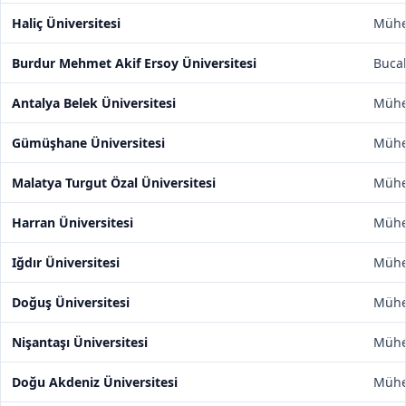
Haliç Üniversitesi
Mühen
Burdur Mehmet Akif Ersoy Üniversitesi
Bucak
Antalya Belek Üniversitesi
Mühen
Gümüşhane Üniversitesi
Mühen
Malatya Turgut Özal Üniversitesi
Mühen
Harran Üniversitesi
Mühen
Iğdır Üniversitesi
Mühen
Doğuş Üniversitesi
Mühen
Nişantaşı Üniversitesi
Mühen
Doğu Akdeniz Üniversitesi
Mühen