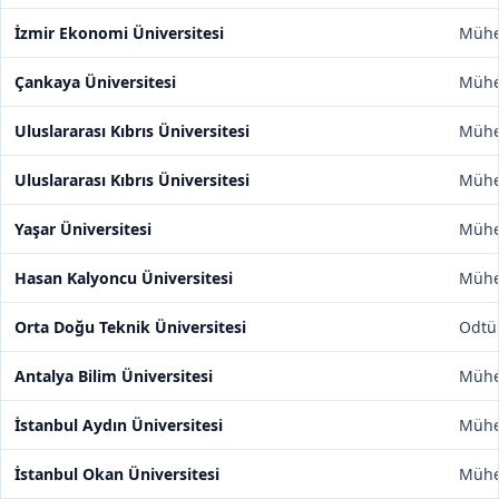
İzmir Ekonomi Üniversitesi
Mühen
Çankaya Üniversitesi
Mühen
Uluslararası Kıbrıs Üniversitesi
Mühen
Uluslararası Kıbrıs Üniversitesi
Mühen
Yaşar Üniversitesi
Mühen
Hasan Kalyoncu Üniversitesi
Mühen
Orta Doğu Teknik Üniversitesi
Odtü
Antalya Bilim Üniversitesi
Mühen
İstanbul Aydın Üniversitesi
Mühen
İstanbul Okan Üniversitesi
Mühen