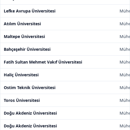
Lefke Avrupa Üniversitesi
Mühen
Atılım Üniversitesi
Mühen
Maltepe Üniversitesi
Mühen
Bahçeşehir Üniversitesi
Mühen
Fatih Sultan Mehmet Vakıf Üniversitesi
Mühen
Haliç Üniversitesi
Mühen
Ostim Teknik Üniversitesi
Mühen
Toros Üniversitesi
Mühen
Doğu Akdeniz Üniversitesi
Mühen
Doğu Akdeniz Üniversitesi
Mühen