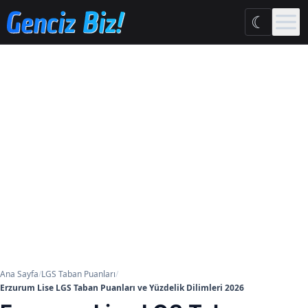
Ana içeriğe geç
☾
Ana Sayfa
/
LGS Taban Puanları
/
Erzurum Lise LGS Taban Puanları ve Yüzdelik Dilimleri 2026