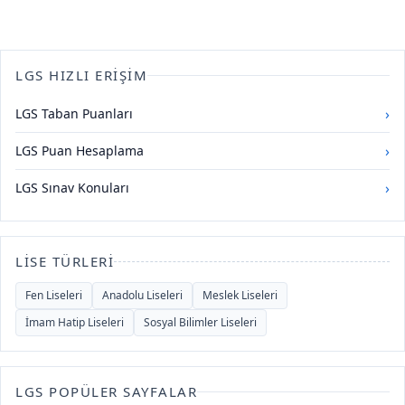
LGS HIZLI ERIŞIM
›
LGS Taban Puanları
›
LGS Puan Hesaplama
›
LGS Sınav Konuları
LISE TÜRLERI
Fen Liseleri
Anadolu Liseleri
Meslek Liseleri
İmam Hatip Liseleri
Sosyal Bilimler Liseleri
LGS POPÜLER SAYFALAR