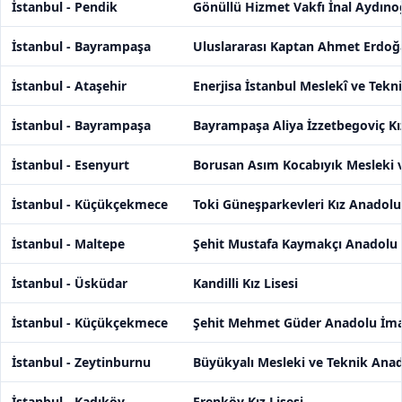
İstanbul - Pendik
Gönüllü Hizmet Vakfı İnal Aydınoğ
İstanbul - Bayrampaşa
Uluslararası Kaptan Ahmet Erdoğ
İstanbul - Ataşehir
Enerjisa İstanbul Meslekî ve Tekn
İstanbul - Bayrampaşa
Bayrampaşa Aliya İzzetbegoviç Kı
İstanbul - Esenyurt
Borusan Asım Kocabıyık Mesleki v
İstanbul - Küçükçekmece
Toki Güneşparkevleri Kız Anadolu
İstanbul - Maltepe
Şehit Mustafa Kaymakçı Anadolu 
İstanbul - Üsküdar
Kandilli Kız Lisesi
İstanbul - Küçükçekmece
Şehit Mehmet Güder Anadolu İma
İstanbul - Zeytinburnu
Büyükyalı Mesleki ve Teknik Anad
İstanbul - Kadıköy
Erenköy Kız Lisesi