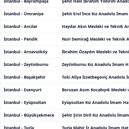
İstanbul - Bayrampaşa
Şehit Halil İbrahim Yıldırım Anad
İstanbul - Ümraniye
Şehit Erol İnce Kız Anadolu İmam 
İstanbul - Avcılar
Haydar Akın Mesleki ve Teknik An
İstanbul - Pendik
Nuri Demirağ Mesleki ve Teknik A
İstanbul - Arnavutköy
İbrahim Özaydın Mesleki ve Tekni
İstanbul - Zeytinburnu
Zeytinburnu Kız Anadolu İmam Ha
İstanbul - Başakşehir
Toki Aliya İzzetbegoviç Anadolu 
İstanbul - Esenyurt
Borusan Asım Kocabıyık Mesleki v
İstanbul - Eyüpsultan
Eyüpsultan Kız Anadolu İmam Hat
İstanbul - Büyükçekmece
Şehit Şirin Diril Kız Anadolu İmam
İstanbul - Tuzla
Tuzla Mahir İz Anadolu İmam Hati