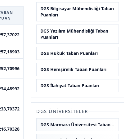
DGS Bilgisayar Mühendisliği Taban
TABAN
Puanları
PUAN
DGS Yazılım Mühendisliği Taban
257,37022
Puanları
257,18903
DGS Hukuk Taban Puanları
252,70996
DGS Hemşirelik Taban Puanları
DGS İlahiyat Taban Puanları
234,48992
233,79372
DGS ÜNIVERSITELER
DGS Marmara Üniversitesi Taban Puanları
216,70328