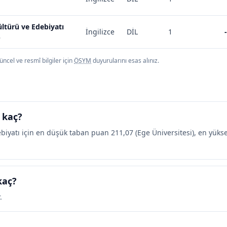
ltürü ve Edebiyatı
İngilizce
DİL
1
-
)
ncel ve resmî bilgiler için
ÖSYM
duyurularını esas alınız.
 kaç?
iyatı için en düşük taban puan 211,07 (Ege Üniversitesi), en yüks
kaç?
.