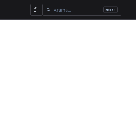
İçerik ara
☾
ENTER