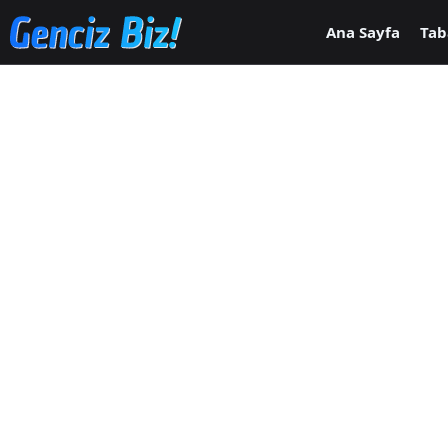
Ana içeriğe geç
Ana Sayfa
Tab