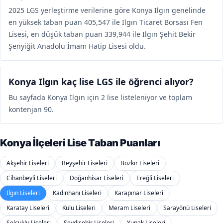
2025 LGS yerleştirme verilerine göre Konya Ilgın genelinde
en yüksek taban puan 405,547 ile Ilgın Ticaret Borsası Fen
Lisesi, en düşük taban puan 339,944 ile Ilgın Şehit Bekir
Şenyiğit Anadolu İmam Hatip Lisesi oldu.
Konya Ilgın kaç lise LGS ile öğrenci alıyor?
Bu sayfada Konya Ilgın için 2 lise listeleniyor ve toplam
kontenjan 90.
Konya İlçeleri Lise Taban Puanları
Akşehir Liseleri
Beyşehir Liseleri
Bozkır Liseleri
Cihanbeyli Liseleri
Doğanhisar Liseleri
Ereğli Liseleri
Ilgın Liseleri
Kadınhanı Liseleri
Karapınar Liseleri
Karatay Liseleri
Kulu Liseleri
Meram Liseleri
Sarayönü Liseleri
Selçuklu Liseleri
Seydişehir Liseleri
Yunak Liseleri