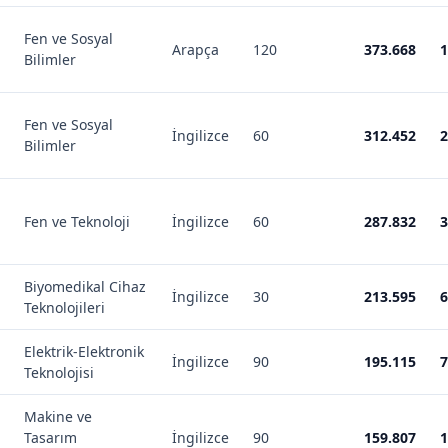
Fen ve Sosyal
Arapça
120
373.668
1
Bilimler
Fen ve Sosyal
İngilizce
60
312.452
2
Bilimler
Fen ve Teknoloji
İngilizce
60
287.832
3
Biyomedikal Cihaz
İngilizce
30
213.595
6
Teknolojileri
Elektrik-Elektronik
İngilizce
90
195.115
7
Teknolojisi
Makine ve
Tasarım
İngilizce
90
159.807
1