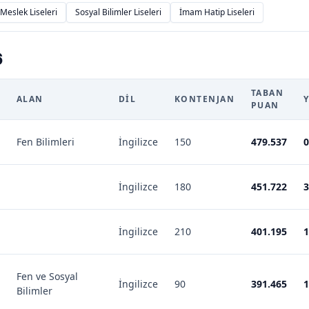
Meslek Liseleri
Sosyal Bilimler Liseleri
İmam Hatip Liseleri
6
TABAN
ALAN
DIL
KONTENJAN
PUAN
Fen Bilimleri
İngilizce
150
479.537
0
İngilizce
180
451.722
3
İngilizce
210
401.195
1
Fen ve Sosyal
İngilizce
90
391.465
1
Bilimler