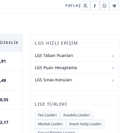
PAYLAŞ
LGS HIZLI ERIŞIM
YÜZDELIK
›
LGS Taban Puanları
,91
›
LGS Puan Hesaplama
›
LGS Sınav Konuları
,49
0,55
LISE TÜRLERI
Fen Liseleri
Anadolu Liseleri
2,17
Meslek Liseleri
İmam Hatip Liseleri
Sosyal Bilimler Liseleri