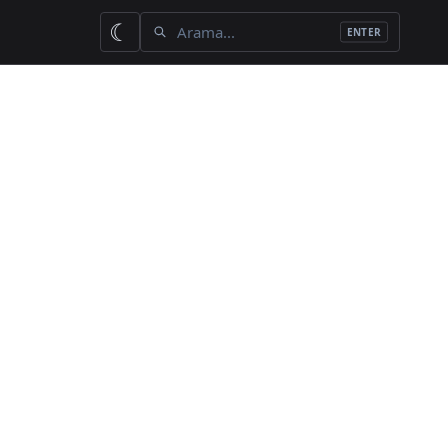
İçerik ara
☾
ENTER