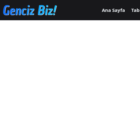
Ana içeriğe geç
Ana Sayfa
Tab