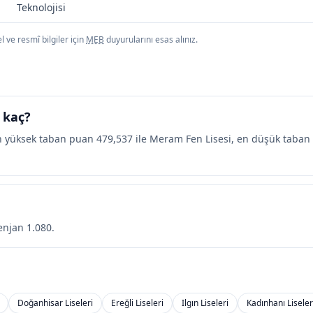
Teknolojisi
 ve resmî bilgiler için
MEB
duyurularını esas alınız.
 kaç?
n yüksek taban puan 479,537 ile Meram Fen Lisesi, en düşük taban
enjan 1.080.
Doğanhisar Liseleri
Ereğli Liseleri
Ilgın Liseleri
Kadınhanı Liseler