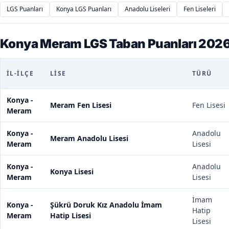
LGS Puanları
Konya LGS Puanları
Anadolu Liseleri
Fen Liseleri
Konya Meram LGS Taban Puanları 202
İL-İLÇE
LISE
TÜRÜ
Konya -
Meram Fen Lisesi
Fen Lisesi
Meram
Konya -
Anadolu
Meram Anadolu Lisesi
Meram
Lisesi
Konya -
Anadolu
Konya Lisesi
Meram
Lisesi
İmam
Konya -
Şükrü Doruk Kız Anadolu İmam
Hatip
Meram
Hatip Lisesi
Lisesi