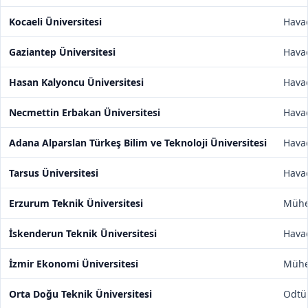
Kocaeli Üniversitesi
Havac
Gaziantep Üniversitesi
Havac
Hasan Kalyoncu Üniversitesi
Havac
Necmettin Erbakan Üniversitesi
Havac
Adana Alparslan Türkeş Bilim ve Teknoloji Üniversitesi
Havac
Tarsus Üniversitesi
Havac
Erzurum Teknik Üniversitesi
Mühen
İskenderun Teknik Üniversitesi
Havac
İzmir Ekonomi Üniversitesi
Mühen
Orta Doğu Teknik Üniversitesi
Odtü