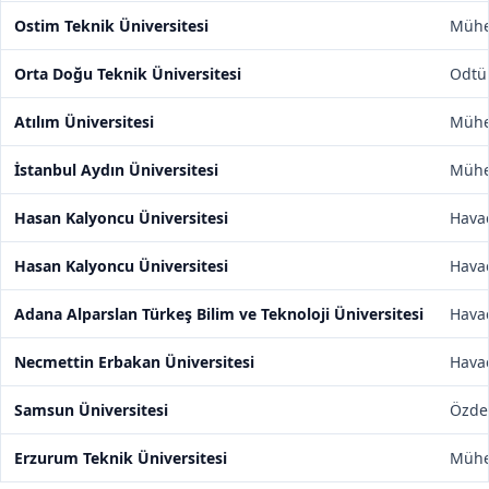
Ostim Teknik Üniversitesi
Mühen
Orta Doğu Teknik Üniversitesi
Odtü
Atılım Üniversitesi
Mühen
İstanbul Aydın Üniversitesi
Mühen
Hasan Kalyoncu Üniversitesi
Havac
Hasan Kalyoncu Üniversitesi
Havac
Adana Alparslan Türkeş Bilim ve Teknoloji Üniversitesi
Havac
Necmettin Erbakan Üniversitesi
Havac
Samsun Üniversitesi
Özdem
Erzurum Teknik Üniversitesi
Mühen