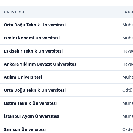
ÜNIVERSITE
FAK
Orta Doğu Teknik Üniversitesi
Mühen
İzmir Ekonomi Üniversitesi
Mühen
Eskişehir Teknik Üniversitesi
Havac
Ankara Yıldırım Beyazıt Üniversitesi
Havac
Atılım Üniversitesi
Mühen
Orta Doğu Teknik Üniversitesi
Odtü
Ostim Teknik Üniversitesi
Mühen
İstanbul Aydın Üniversitesi
Mühen
Samsun Üniversitesi
Özdem