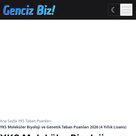
Ana içeriğe geç
☾
Ana Sayfa
/
YKS Taban Puanları
/
YKS Moleküler Biyoloji ve Genetik Taban Puanları 2026 (4 Yıllık Lisans)