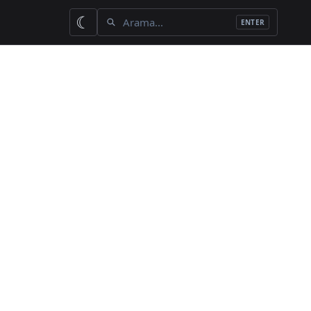
İçerik ara
☾
ENTER