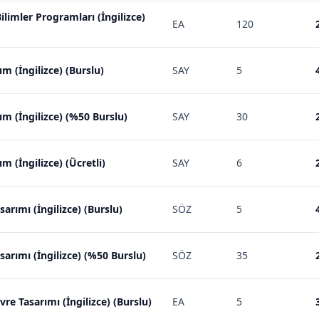
Bilimler Programları (İngilizce)
EA
120
ım (İngilizce) (Burslu)
SAY
5
ım (İngilizce) (%50 Burslu)
SAY
30
m (İngilizce) (Ücretli)
SAY
6
sarımı (İngilizce) (Burslu)
SÖZ
5
asarımı (İngilizce) (%50 Burslu)
SÖZ
35
vre Tasarımı (İngilizce) (Burslu)
EA
5