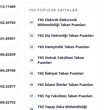
213,11469
YKS POPÜLER SAYFALAR
YKS Elektrik-Elektronik
432,44763
01
Mühendisliği Taban Puanları
YKS Diş Hekimliği Taban Puanları
02
331,05951
YKS Hemşirelik Taban Puanları
03
265,82839
YKS Hukuk Fakültesi Taban
04
Puanları
365,29766
YKS İlahiyat Taban Puanları
05
YKS İslami İlimler Taban Puanları
06
242,52977
YKS Tıp Fakültesi Taban Puanları
07
409,52753
YKS Yapay Zeka Mühendisliği
08