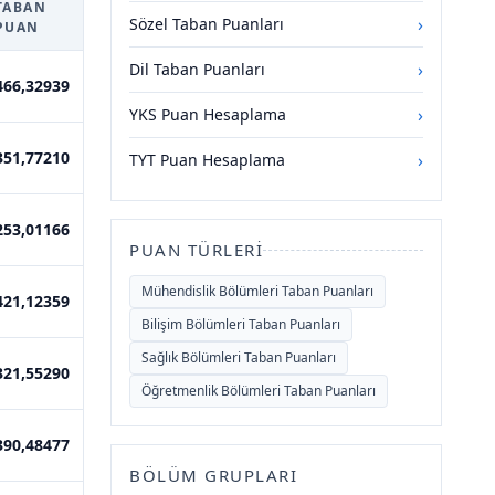
TABAN
›
Sözel Taban Puanları
PUAN
›
Dil Taban Puanları
466,32939
›
YKS Puan Hesaplama
351,77210
›
TYT Puan Hesaplama
253,01166
PUAN TÜRLERI
Mühendislik Bölümleri Taban Puanları
421,12359
Bilişim Bölümleri Taban Puanları
Sağlık Bölümleri Taban Puanları
321,55290
Öğretmenlik Bölümleri Taban Puanları
390,48477
BÖLÜM GRUPLARI