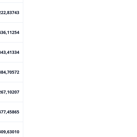
222,83743
436,11254
343,41334
384,70572
267,10207
477,45865
309,63010