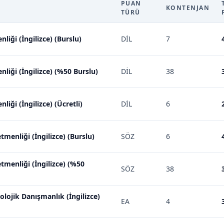
PUAN
KONTENJAN
TÜRÜ
liği (İngilizce) (Burslu)
DİL
7
nliği (İngilizce) (%50 Burslu)
DİL
38
liği (İngilizce) (Ücretli)
DİL
6
menliği (İngilizce) (Burslu)
SÖZ
6
tmenliği (İngilizce) (%50
SÖZ
38
olojik Danışmanlık (İngilizce)
EA
4