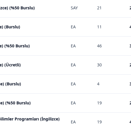
zce) (%50 Burslu)
SAY
21
ce) (Burslu)
EA
11
ce) (%50 Burslu)
EA
46
e) (Ücretli)
EA
30
ce) (Burslu)
EA
4
ce) (%50 Burslu)
EA
19
Bilimler Programları (İngilizce)
EA
19