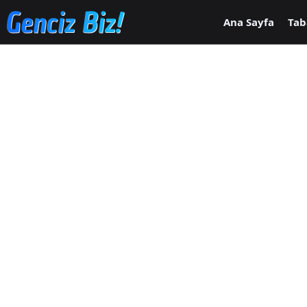
Ana içeriğe geç
Ana Sayfa
Tab