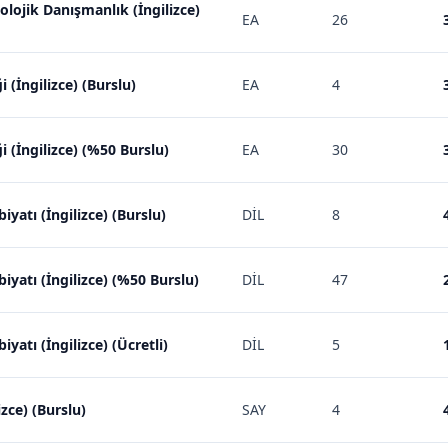
olojik Danışmanlık (İngilizce)
EA
26
 (İngilizce) (Burslu)
EA
4
i (İngilizce) (%50 Burslu)
EA
30
biyatı (İngilizce) (Burslu)
DİL
8
ebiyatı (İngilizce) (%50 Burslu)
DİL
47
biyatı (İngilizce) (Ücretli)
DİL
5
zce) (Burslu)
SAY
4