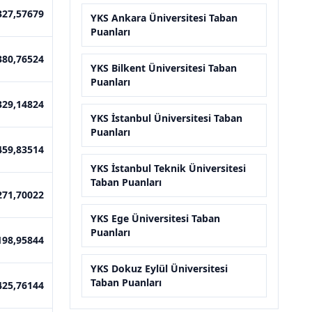
327,57679
YKS Ankara Üniversitesi Taban
Puanları
380,76524
YKS Bilkent Üniversitesi Taban
Puanları
329,14824
YKS İstanbul Üniversitesi Taban
Puanları
459,83514
YKS İstanbul Teknik Üniversitesi
Taban Puanları
271,70022
YKS Ege Üniversitesi Taban
Puanları
198,95844
YKS Dokuz Eylül Üniversitesi
Taban Puanları
425,76144