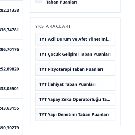
Taban Puanları
282,21338
YKS ARAÇLARI
436,74781
TYT Acil Durum ve Afet Yönetimi Taban Puanları
296,70176
TYT Çocuk Gelişimi Taban Puanları
252,89820
TYT Fizyoterapi Taban Puanları
TYT İlahiyat Taban Puanları
438,05501
TYT Yapay Zeka Operatörlüğü Taban Puanları
243,63155
TYT Yapı Denetimi Taban Puanları
390,30279