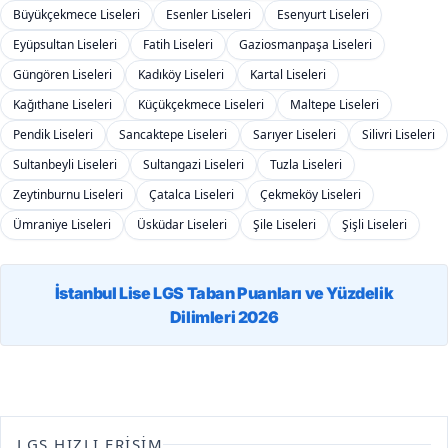
Büyükçekmece Liseleri
Esenler Liseleri
Esenyurt Liseleri
Eyüpsultan Liseleri
Fatih Liseleri
Gaziosmanpaşa Liseleri
Güngören Liseleri
Kadıköy Liseleri
Kartal Liseleri
Kağıthane Liseleri
Küçükçekmece Liseleri
Maltepe Liseleri
Pendik Liseleri
Sancaktepe Liseleri
Sarıyer Liseleri
Silivri Liseleri
Sultanbeyli Liseleri
Sultangazi Liseleri
Tuzla Liseleri
Zeytinburnu Liseleri
Çatalca Liseleri
Çekmeköy Liseleri
Ümraniye Liseleri
Üsküdar Liseleri
Şile Liseleri
Şişli Liseleri
İstanbul Lise LGS Taban Puanları ve Yüzdelik
Dilimleri 2026
LGS HIZLI ERIŞIM