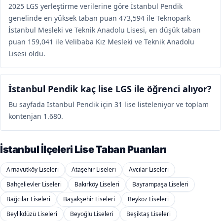
2025 LGS yerleştirme verilerine göre İstanbul Pendik
genelinde en yüksek taban puan 473,594 ile Teknopark
İstanbul Mesleki ve Teknik Anadolu Lisesi, en düşük taban
puan 159,041 ile Velibaba Kız Mesleki ve Teknik Anadolu
Lisesi oldu.
İstanbul Pendik kaç lise LGS ile öğrenci alıyor?
Bu sayfada İstanbul Pendik için 31 lise listeleniyor ve toplam
kontenjan 1.680.
İstanbul İlçeleri Lise Taban Puanları
Arnavutköy Liseleri
Ataşehir Liseleri
Avcılar Liseleri
Bahçelievler Liseleri
Bakırköy Liseleri
Bayrampaşa Liseleri
Bağcılar Liseleri
Başakşehir Liseleri
Beykoz Liseleri
Beylikdüzü Liseleri
Beyoğlu Liseleri
Beşiktaş Liseleri