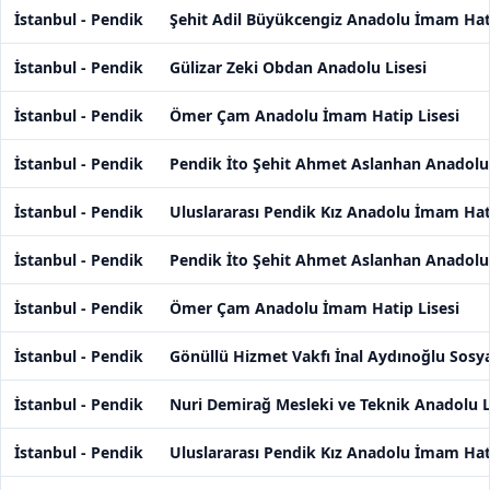
İstanbul - Pendik
Şehit Adil Büyükcengiz Anadolu İmam Hati
İstanbul - Pendik
Gülizar Zeki Obdan Anadolu Lisesi
İstanbul - Pendik
Ömer Çam Anadolu İmam Hatip Lisesi
İstanbul - Pendik
Pendik İto Şehit Ahmet Aslanhan Anadolu
İstanbul - Pendik
Uluslararası Pendik Kız Anadolu İmam Hati
İstanbul - Pendik
Pendik İto Şehit Ahmet Aslanhan Anadolu
İstanbul - Pendik
Ömer Çam Anadolu İmam Hatip Lisesi
İstanbul - Pendik
Gönüllü Hizmet Vakfı İnal Aydınoğlu Sosyal
İstanbul - Pendik
Nuri Demirağ Mesleki ve Teknik Anadolu L
İstanbul - Pendik
Uluslararası Pendik Kız Anadolu İmam Hati