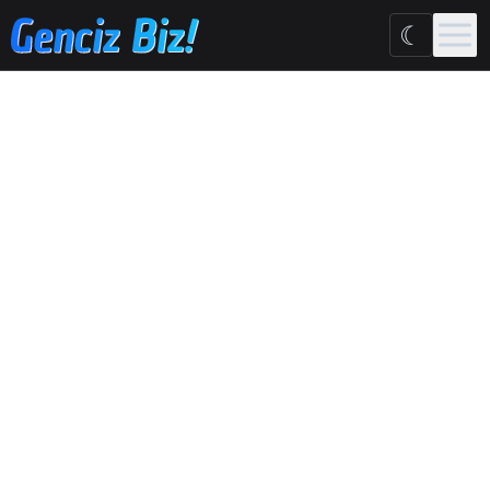
Ana içeriğe geç
☾