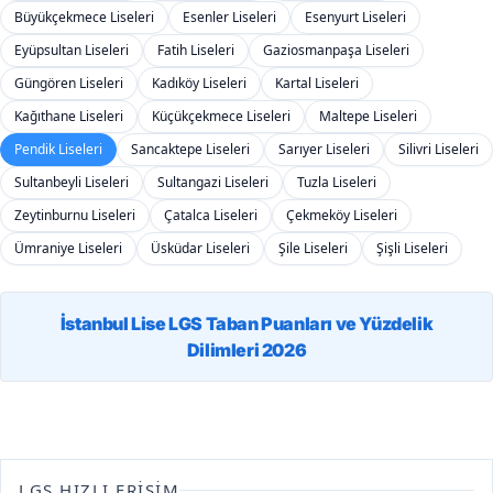
Büyükçekmece Liseleri
Esenler Liseleri
Esenyurt Liseleri
Eyüpsultan Liseleri
Fatih Liseleri
Gaziosmanpaşa Liseleri
Güngören Liseleri
Kadıköy Liseleri
Kartal Liseleri
Kağıthane Liseleri
Küçükçekmece Liseleri
Maltepe Liseleri
Pendik Liseleri
Sancaktepe Liseleri
Sarıyer Liseleri
Silivri Liseleri
Sultanbeyli Liseleri
Sultangazi Liseleri
Tuzla Liseleri
Zeytinburnu Liseleri
Çatalca Liseleri
Çekmeköy Liseleri
Ümraniye Liseleri
Üsküdar Liseleri
Şile Liseleri
Şişli Liseleri
İstanbul Lise LGS Taban Puanları ve Yüzdelik
Dilimleri 2026
LGS HIZLI ERIŞIM