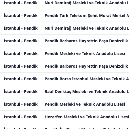
İstanbul - Pendik
Nuri Demirağ Mesleki ve Teknik Anadolu L
İstanbul - Pendik
Pendik Türk Telekom Şehit Murat Mertel M
İstanbul - Pendik
Nuri Demirağ Mesleki ve Teknik Anadolu L
İstanbul - Pendik
Pendik Barbaros Hayrettin Paşa Denizcilik
İstanbul - Pendik
Pendik Mesleki ve Teknik Anadolu Lisesi
İstanbul - Pendik
Pendik Barbaros Hayrettin Paşa Denizcilik
İstanbul - Pendik
Pendik Borsa İstanbul Mesleki ve Teknik A
İstanbul - Pendik
Rauf Denktaş Mesleki ve Teknik Anadolu L
İstanbul - Pendik
Pendik Mesleki ve Teknik Anadolu Lisesi
İstanbul - Pendik
Hezarfen Mesleki ve Teknik Anadolu Lisesi