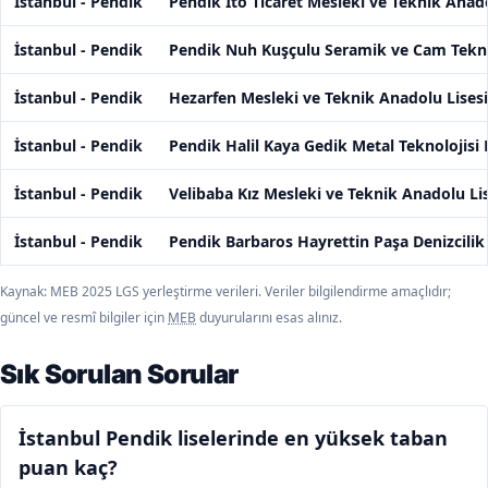
İstanbul - Pendik
Pendik İto Ticaret Mesleki ve Teknik Anado
İstanbul - Pendik
Pendik Nuh Kuşçulu Seramik ve Cam Teknol
İstanbul - Pendik
Hezarfen Mesleki ve Teknik Anadolu Lisesi
İstanbul - Pendik
Pendik Halil Kaya Gedik Metal Teknolojisi 
İstanbul - Pendik
Velibaba Kız Mesleki ve Teknik Anadolu Li
İstanbul - Pendik
Pendik Barbaros Hayrettin Paşa Denizcilik
Kaynak: MEB 2025 LGS yerleştirme verileri. Veriler bilgilendirme amaçlıdır;
güncel ve resmî bilgiler için
MEB
duyurularını esas alınız.
Sık Sorulan Sorular
İstanbul Pendik liselerinde en yüksek taban
puan kaç?