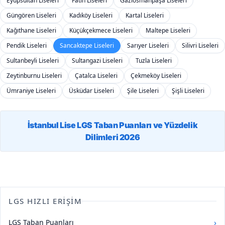
Eyüpsultan Liseleri
Fatih Liseleri
Gaziosmanpaşa Liseleri
Güngören Liseleri
Kadıköy Liseleri
Kartal Liseleri
Kağıthane Liseleri
Küçükçekmece Liseleri
Maltepe Liseleri
Pendik Liseleri
Sancaktepe Liseleri
Sarıyer Liseleri
Silivri Liseleri
Sultanbeyli Liseleri
Sultangazi Liseleri
Tuzla Liseleri
Zeytinburnu Liseleri
Çatalca Liseleri
Çekmeköy Liseleri
Ümraniye Liseleri
Üsküdar Liseleri
Şile Liseleri
Şişli Liseleri
İstanbul Lise LGS Taban Puanları ve Yüzdelik
Dilimleri 2026
LGS HIZLI ERIŞIM
›
LGS Taban Puanları