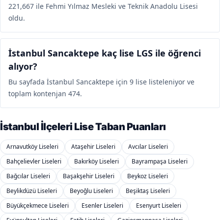
221,667 ile Fehmi Yılmaz Mesleki ve Teknik Anadolu Lisesi
oldu.
İstanbul Sancaktepe kaç lise LGS ile öğrenci
alıyor?
Bu sayfada İstanbul Sancaktepe için 9 lise listeleniyor ve
toplam kontenjan 474.
İstanbul İlçeleri Lise Taban Puanları
Arnavutköy Liseleri
Ataşehir Liseleri
Avcılar Liseleri
Bahçelievler Liseleri
Bakırköy Liseleri
Bayrampaşa Liseleri
Bağcılar Liseleri
Başakşehir Liseleri
Beykoz Liseleri
Beylikdüzü Liseleri
Beyoğlu Liseleri
Beşiktaş Liseleri
Büyükçekmece Liseleri
Esenler Liseleri
Esenyurt Liseleri