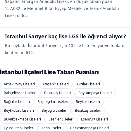
Sabancı Emirgan Anadolu Lisesi, en düşük taban puan
157,032 ile Mehmet Rıfat Evyap Mesleki ve Teknik Anadolu
Lisesi oldu.
İstanbul Sarıyer kaç lise LGS ile öğrenci alıyor?
Bu sayfada İstanbul Sarıyer için 10 lise listeleniyor ve toplam
kontenjan 612.
İstanbul İlçeleri Lise Taban Puanları
Arnavutköy Liseleri
Ataşehir Liseleri
Avcılar Liseleri
Bahçelievler Liseleri
Bakırköy Liseleri
Bayrampaşa Liseleri
Bağcılar Liseleri
Başakşehir Liseleri
Beykoz Liseleri
Beylikdüzü Liseleri
Beyoğlu Liseleri
Beşiktaş Liseleri
Büyükçekmece Liseleri
Esenler Liseleri
Esenyurt Liseleri
Eyüpsultan Liseleri
Fatih Liseleri
Gaziosmanpaşa Liseleri