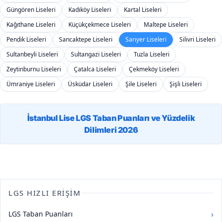
Güngören Liseleri
Kadıköy Liseleri
Kartal Liseleri
Kağıthane Liseleri
Küçükçekmece Liseleri
Maltepe Liseleri
Pendik Liseleri
Sancaktepe Liseleri
Sarıyer Liseleri
Silivri Liseleri
Sultanbeyli Liseleri
Sultangazi Liseleri
Tuzla Liseleri
Zeytinburnu Liseleri
Çatalca Liseleri
Çekmeköy Liseleri
Ümraniye Liseleri
Üsküdar Liseleri
Şile Liseleri
Şişli Liseleri
İstanbul Lise LGS Taban Puanları ve Yüzdelik
Dilimleri 2026
LGS HIZLI ERIŞIM
›
LGS Taban Puanları