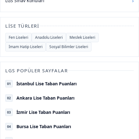
›
LGS Sınav Konuları
LISE TÜRLERI
Fen Liseleri
Anadolu Liseleri
Meslek Liseleri
İmam Hatip Liseleri
Sosyal Bilimler Liseleri
LGS POPÜLER SAYFALAR
İstanbul Lise Taban Puanları
01
Ankara Lise Taban Puanları
02
İzmir Lise Taban Puanları
03
Bursa Lise Taban Puanları
04