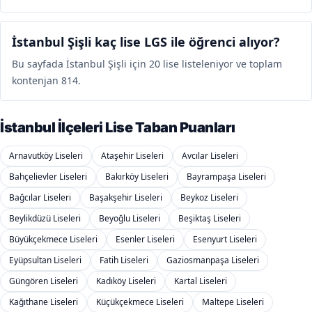
İstanbul Şişli kaç lise LGS ile öğrenci alıyor?
Bu sayfada İstanbul Şişli için 20 lise listeleniyor ve toplam
kontenjan 814.
İstanbul İlçeleri Lise Taban Puanları
Arnavutköy Liseleri
Ataşehir Liseleri
Avcılar Liseleri
Bahçelievler Liseleri
Bakırköy Liseleri
Bayrampaşa Liseleri
Bağcılar Liseleri
Başakşehir Liseleri
Beykoz Liseleri
Beylikdüzü Liseleri
Beyoğlu Liseleri
Beşiktaş Liseleri
Büyükçekmece Liseleri
Esenler Liseleri
Esenyurt Liseleri
Eyüpsultan Liseleri
Fatih Liseleri
Gaziosmanpaşa Liseleri
Güngören Liseleri
Kadıköy Liseleri
Kartal Liseleri
Kağıthane Liseleri
Küçükçekmece Liseleri
Maltepe Liseleri