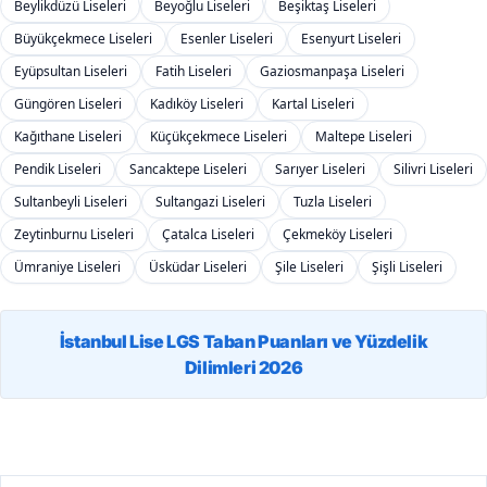
Beylikdüzü Liseleri
Beyoğlu Liseleri
Beşiktaş Liseleri
Büyükçekmece Liseleri
Esenler Liseleri
Esenyurt Liseleri
Eyüpsultan Liseleri
Fatih Liseleri
Gaziosmanpaşa Liseleri
Güngören Liseleri
Kadıköy Liseleri
Kartal Liseleri
Kağıthane Liseleri
Küçükçekmece Liseleri
Maltepe Liseleri
Pendik Liseleri
Sancaktepe Liseleri
Sarıyer Liseleri
Silivri Liseleri
Sultanbeyli Liseleri
Sultangazi Liseleri
Tuzla Liseleri
Zeytinburnu Liseleri
Çatalca Liseleri
Çekmeköy Liseleri
Ümraniye Liseleri
Üsküdar Liseleri
Şile Liseleri
Şişli Liseleri
İstanbul Lise LGS Taban Puanları ve Yüzdelik
Dilimleri 2026