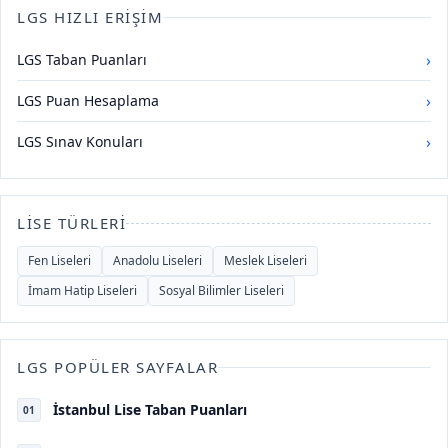
LGS HIZLI ERIŞIM
›
LGS Taban Puanları
›
LGS Puan Hesaplama
›
LGS Sınav Konuları
LISE TÜRLERI
Fen Liseleri
Anadolu Liseleri
Meslek Liseleri
İmam Hatip Liseleri
Sosyal Bilimler Liseleri
LGS POPÜLER SAYFALAR
İstanbul Lise Taban Puanları
01